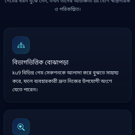
গেমের ধরন বুঝে নেন, তখন তাদের অভিজ্ঞতা হয় বেশি স্বস্তিদায়ক
ও পরিকল্পিত।
বিভাগভিত্তিক বোঝাপড়া
ku9 বিভিন্ন গেম সেকশনকে আলাদা করে বুঝতে সাহায্য
করে, ফলে ব্যবহারকারী দ্রুত নিজের উপযোগী অংশে
যেতে পারেন।