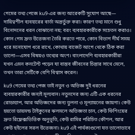
গেমের তথ্য পেজে ku9-এর জন্য আরেকটি সুযোগ আছে—
দায়িত্বশীল ব্যবহারের বার্তা অন্তর্ভুক্ত করা। কারণ তথ্য মানে শুধু
বিনোদনের ধরন বোঝানো নয়; বরং ব্যবহারকারীকে সচেতন করাও।
কোন গেম দ্রুত উত্তেজনা তৈরি করতে পারে, কোন বিভাগ দীর্ঘ সময়
ধরে মনোযোগ ধরে রাখে, কোথায় বাজেট আগে থেকে ঠিক করা
ভালো—এসব বিষয়ও তথ্যের অংশ। বাংলাদেশি ব্যবহারকারীরা
যখন এমন কনটেন্ট পড়েন যা বাস্তব জীবনের চিন্তার সাথে মেলে,
তখন তারা সেটিকে বেশি বিশ্বাস করেন।
ku9 গেমের তথ্য পেজ তাই নতুন ও অভিজ্ঞ দুই ধরনের
ব্যবহারকারীর জন্যই মূল্যবান। নতুনদের জন্য এটি এক ধরনের
রোডম্যাপ, আর অভিজ্ঞদের জন্য তুলনা ও মূল্যায়নের জায়গা। কেউ
হয়তো ডায়মন্ড টাইকুনের ঝলমলে অভিজ্ঞতা চান, কেউ ফিশিংয়ের
দ্রুত রিফ্লেক্সভিত্তিক অনুভূতি, কেউ রামির পরিচিত কৌশল, আর
কেউ হুইলের সরল উত্তেজনা। ku9 এই পার্থক্যগুলো যত ভালোভাবে