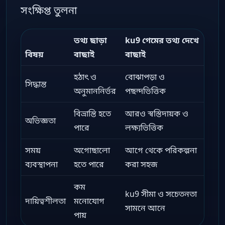
সংক্ষিপ্ত তুলনা
তথ্য ছাড়া
ku9 গেমের তথ্য দেখে
বিষয়
বাছাই
বাছাই
হঠাৎ ও
বোঝাপড়া ও
সিদ্ধান্ত
অনুমাননির্ভর
পছন্দভিত্তিক
বিভ্রান্তি হতে
আরও স্বস্তিদায়ক ও
অভিজ্ঞতা
পারে
লক্ষ্যভিত্তিক
সময়
অগোছালো
আগে থেকে পরিকল্পনা
ব্যবস্থাপনা
হতে পারে
করা সহজ
কম
ku9 সীমা ও সচেতনতা
দায়িত্বশীলতা
মনোযোগ
সামনে আনে
পায়