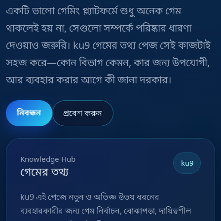
একটি ভালো গেমিং প্ল্যাটফর্মে শুধু অনেক গেম
থাকলেই হয় না, সেগুলো সম্পর্কে পরিষ্কার ধারণা
দেওয়াও জরুরি। ku9 গেমের তথ্য পেজ সেই কাজটাই
সহজ করে—কোন বিভাগ কেমন, কার জন্য উপযোগী,
আর ব্যবহার করার আগে কী জানা দরকার।
নিবন্ধন
প্রবেশ করুন
Knowledge Hub
ku9
গেমের তথ্য
ku9 এই পেজে নতুন ও অভিজ্ঞ উভয় ধরনের
ব্যবহারকারীর জন্য গেম নির্বাচন, বোঝাপড়া, দায়িত্বশীল