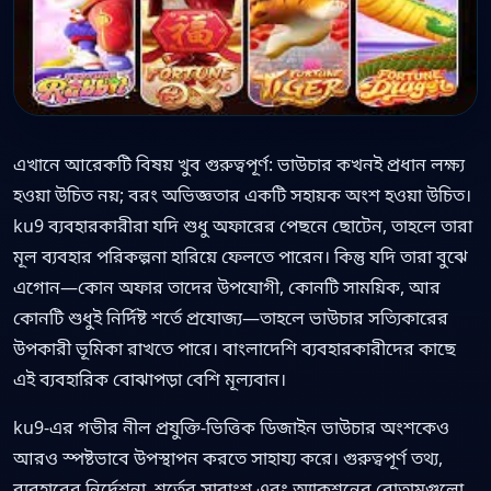
এখানে আরেকটি বিষয় খুব গুরুত্বপূর্ণ: ভাউচার কখনই প্রধান লক্ষ্য
হওয়া উচিত নয়; বরং অভিজ্ঞতার একটি সহায়ক অংশ হওয়া উচিত।
ku9 ব্যবহারকারীরা যদি শুধু অফারের পেছনে ছোটেন, তাহলে তারা
মূল ব্যবহার পরিকল্পনা হারিয়ে ফেলতে পারেন। কিন্তু যদি তারা বুঝে
এগোন—কোন অফার তাদের উপযোগী, কোনটি সাময়িক, আর
কোনটি শুধুই নির্দিষ্ট শর্তে প্রযোজ্য—তাহলে ভাউচার সত্যিকারের
উপকারী ভূমিকা রাখতে পারে। বাংলাদেশি ব্যবহারকারীদের কাছে
এই ব্যবহারিক বোঝাপড়া বেশি মূল্যবান।
ku9-এর গভীর নীল প্রযুক্তি-ভিত্তিক ডিজাইন ভাউচার অংশকেও
আরও স্পষ্টভাবে উপস্থাপন করতে সাহায্য করে। গুরুত্বপূর্ণ তথ্য,
ব্যবহারের নির্দেশনা, শর্তের সারাংশ এবং অ্যাকশনের বোতামগুলো