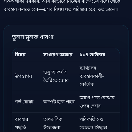
সতর্ক থাকা দরকার, আর কীভাবে নিজের বাজেটের মধ্যে থেকে
ব্যবহার করতে হবে—এসব বিষয় যত পরিষ্কার হবে, তত ভালো।
তুলনামূলক ধারণা
বিষয়
সাধারণ অফার
ku9 ভাউচার
ব্যাখ্যাসহ
শুধু আকর্ষণ
উপস্থাপন
ব্যবহারকারী-
তৈরিতে জোর
কেন্দ্রিক
আগে পড়ে বোঝার
শর্ত বোঝা
অস্পষ্ট হতে পারে
ওপর জোর
ব্যবহার
তাৎক্ষণিক
পরিকল্পিত ও
পদ্ধতি
উত্তেজনা
সচেতন সিদ্ধান্ত