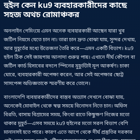
হুইল কেন ku9 ব্যবহারকারীদের কাছে
সহজ অথচ রোমাঞ্চকর
অনলাইন গেমিংয়ে এমন অনেক ব্যবহারকারী আছেন যারা খুব
জটিল নিয়মে যেতে চান না। তারা চান দ্রুত বোঝা যায়, সুন্দর দেখায়,
আর মুহূর্তের মধ্যে উত্তেজনা তৈরি করে—এমন একটি বিভাগ। ku9
হুইল ঠিক সেই জায়গায় আলাদা গুরুত্ব পায়। এখানে দীর্ঘ কৌশল বা
জটিল কার্ড হিসাবের বদলে স্পিনের মুহূর্তটাই মূল আকর্ষণ। চাকা
ঘোরে, ব্যবহারকারী অপেক্ষা করেন, আর সেই অপেক্ষার ছোট্ট
সাসপেন্স অভিজ্ঞতাকে স্মরণীয় করে তোলে।
বাংলাদেশি ব্যবহারকারীদের বাস্তব অভ্যাস দেখলে বোঝা যায়,
অনেকেই মোবাইল থেকে স্বল্প সময়ে বিনোদন নিতে চান। অফিস
বিরতি, বাসায় বিশ্রামের সময়, কিংবা রাতে কিছুক্ষণ নিজের মতো
থাকার মুহূর্ত—এসব সময়ে ku9 হুইলের মতো সরল বিভাগ বেশি
মানানসই হতে পারে। কারণ এতে আগে থেকে দীর্ঘ প্রস্তুতির দরকার