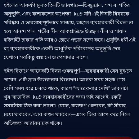
হুইলের আকর্ষণ মূলত তিনটি জায়গায়—ভিজ্যুয়াল, শব্দ বা গতির
অনুভূতি, এবং ফলাফলের অপেক্ষা। ku9 যদি এই তিনটি বিষয়কে
পরিষ্কার ও ভারসাম্যপূর্ণভাবে সাজায়, তাহলে ব্যবহারকারী বিরক্ত না
হয়ে আনন্দ পান। গভীর নীল ব্যাকগ্রাউন্ডে উজ্জ্বল নীল ও সায়ান
হাইলাইট চাকার গতি আরও চোখে পড়ার মতো করে। প্রযুক্তি-ধর্মী এই
রং ব্যবহারকারীকে একটি আধুনিক পরিবেশের অনুভূতি দেয়,
যেখানে সবকিছু গুছানো ও পেশাদার লাগে।
হুইল বিভাগে আরেকটি বিষয় গুরুত্বপূর্ণ—ব্যবহারকারী যেন বুঝতে
পারেন, এটি দ্রুত উত্তেজনার বিনোদন। অনেক সময় সহজ গেম
বেশি সময় ধরে চলতে থাকে, কারণ “আরেকবার দেখি” ভাবনাটা
খুব স্বাভাবিক। ku9 ব্যবহারকারীদের জন্য তাই আগেই একটি
সময়সীমা ঠিক করা ভালো। যেমন, কতক্ষণ খেলবেন, কী সীমার
মধ্যে থাকবেন, আর কখন থামবেন—এসব চিন্তা আগে করে নিলে
অভিজ্ঞতা আরামদায়ক থাকে।