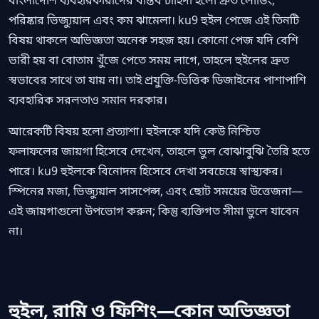
পরিষ্কার ভিজ্যুয়াল এবং কম ঝামেলা। ku9 হুইল পেজে এই তিনটি
বিষয় থাকলে অভিজ্ঞতা অনেক সহজ হয়। কোনো পেজ যদি বেশি
ভারী হয় বা বোতাম খুঁজে পেতে সময় লাগে, তাহলে হুইলের দ্রুত
স্বভাবের সাথে তা যায় না। তাই প্রযুক্তি-ভিত্তিক ডিজাইনের পাশাপাশি
ব্যবহারিক সরলতাও সমান দরকার।
আরেকটি বিষয় হলো প্রত্যাশা। হুইলকে যদি কেউ নিশ্চিত
ফলাফলের জায়গা হিসেবে দেখেন, তাহলে ভুল বোঝাবুঝি তৈরি হতে
পারে। ku9 হুইলকে বিনোদন হিসেবে দেখা সবচেয়ে স্বাস্থ্যকর।
স্পিনের মজা, ভিজ্যুয়াল সাসপেন্স, এবং ছোট সময়ের উত্তেজনা—
এই জায়গাগুলো উপভোগ করুন; কিন্তু ব্যক্তিগত সীমা ভুলে যাবেন
না।
হুইল, রামি ও ফিশিং—কোন অভিজ্ঞতা