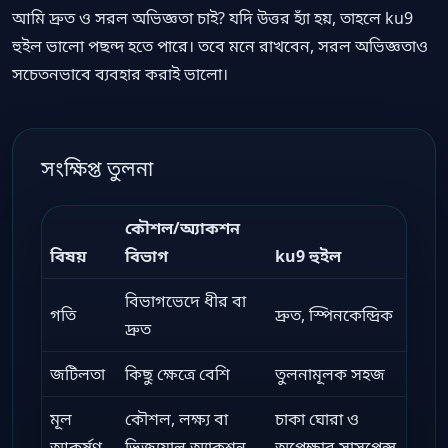
আমি দ্রুত ও সরল অভিজ্ঞতা চাই? যদি উত্তর হ্যাঁ হয়, তাহলে ku9
হুইল ভালো পছন্দ হতে পারে। তবে মনে রাখবেন, সরল অভিজ্ঞতাও
সচেতনভাবে ব্যবহার করাই ভালো।
সংক্ষিপ্ত তুলনা
কৌশল/অ্যাকশন
বিষয়
বিভাগ
ku9 হুইল
বিভাগভেদে ধীর বা
গতি
দ্রুত, স্পিনকেন্দ্রিক
দ্রুত
জটিলতা
কিছু ক্ষেত্রে বেশি
তুলনামূলক সহজ
মূল
কৌশল, লক্ষ্য বা
চাকা ঘোরা ও
আকর্ষণ
ভিজ্যুয়াল অ্যাকশন
অপেক্ষার সাসপেন্স