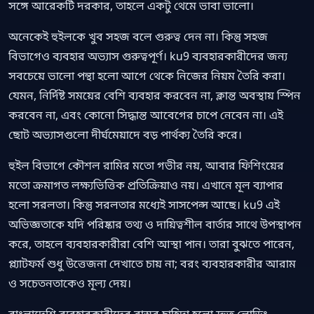
সঙ্গে আরেকটি দরকার, তাহলে একটু থেমে ভাবা ভালো।
অনেকেই হুইলকে খুব সহজ বলে গুরুত্ব দেন না। কিন্তু সহজ
বিভাগেও ব্যবহার অভ্যাস গুরুত্বপূর্ণ। ku9 ব্যবহারকারীদের জন্য
সবচেয়ে ভালো পন্থা হলো আগে থেকে নিজের নিয়ম তৈরি করা।
যেমন, নির্দিষ্ট সময়ের বেশি ব্যবহার করবেন না, ক্লান্ত অবস্থায় স্পিন
করবেন না, এবং কোনো সিদ্ধান্ত আবেগের চাপে নেবেন না। এই
ছোট অভ্যাসগুলো দীর্ঘমেয়াদে বড় পার্থক্য তৈরি করে।
হুইল বিভাগে কৌশল রামির মতো গভীর নয়, আবার ফিশিংয়ের
মতো ক্রমাগত লক্ষ্যভিত্তিক প্রতিক্রিয়াও নয়। এখানে মূল ব্যাপার
হলো সরলতা। কিন্তু সরলতার মধ্যেই সাসপেন্স আছে। ku9 এই
অভিজ্ঞতাকে যদি পরিষ্কার তথ্য ও দায়িত্বশীল বার্তার সাথে উপস্থাপন
করে, তাহলে ব্যবহারকারীরা বেশি আস্থা পান। তারা বুঝতে পারেন,
প্ল্যাটফর্ম শুধু উত্তেজনা দেখাতে চায় না; বরং ব্যবহারকারীর আরাম
ও সচেতনতাকেও মূল্য দেয়।
বাংলাদেশি ব্যবহারকারীদের বাস্তব চাহিদা হলো দ্রুত লোডিং,