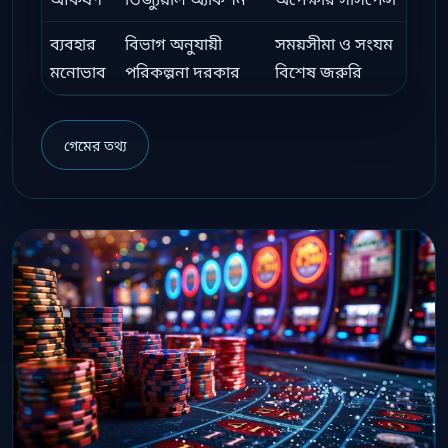
ব্যবহার
বিভাগ অনুযায়ী
সময়সীমা ও সংযম
মনোভাব
পরিকল্পনা দরকার
বিশেষ জরুরি
গেমের তথ্য