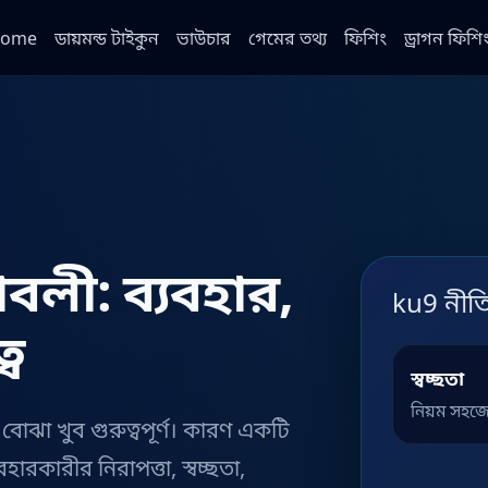
ome
ডায়মন্ড টাইকুন
ভাউচার
গেমের তথ্য
ফিশিং
ড্রাগন ফিশি
বলী: ব্যবহার,
ku9 নীত
্ব
স্বচ্ছতা
নিয়ম সহজ
োঝা খুব গুরুত্বপূর্ণ। কারণ একটি
বহারকারীর নিরাপত্তা, স্বচ্ছতা,